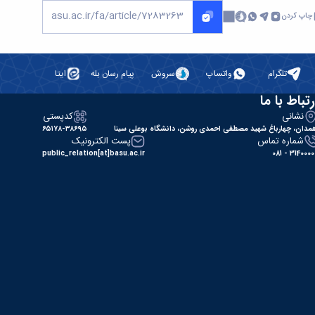
چاپ کردن
تلگرام
واتساپ
سروش
پیام رسان بله
ایتا
رتباط با ما
نشانی
کدپستی
مدان، چهارباغ شهید مصطفی احمدی روشن، دانشگاه بوعلی سینا
۶۵۱۷۸-۳۸۶۹۵
شماره تماس
پست الکترونیک
public_relation[at]basu.ac.ir
31400000 - 0