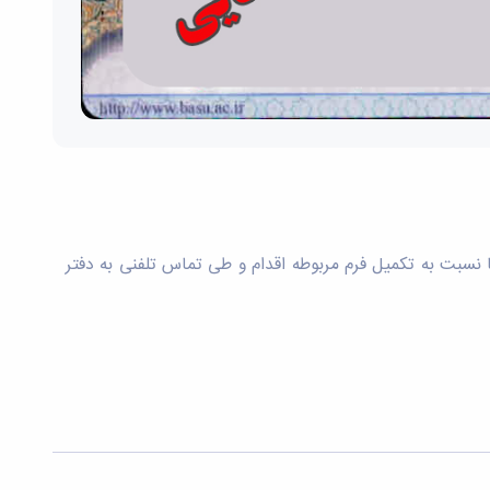
حراست دانشگاه به نشانی herasat.basu.ac.ir مراجعه و از قسمت فرم ها نسبت به تکمیل فرم مربوطه اقدام و طی تماس تلفنی به دفتر