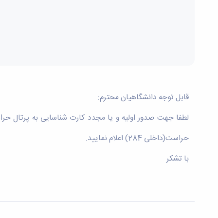
قابل توجه دانشگاهیان محترم:
حراست(داخلی 284) اعلام نمایید.
با تشکر